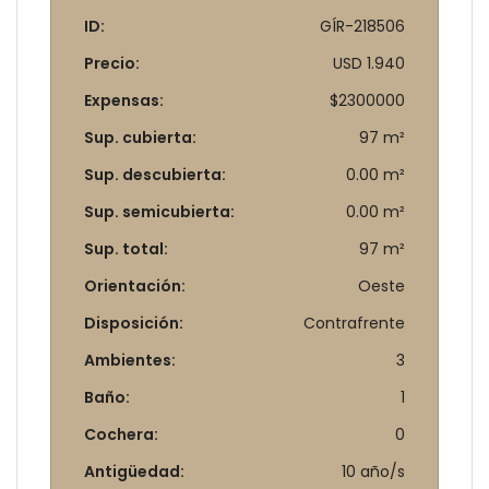
ID:
GÍR-218506
Precio:
USD 1.940
Expensas:
$2300000
Sup. cubierta:
97 m²
Sup. descubierta:
0.00 m²
Sup. semicubierta:
0.00 m²
Sup. total:
97 m²
Orientación:
Oeste
Disposición:
Contrafrente
Ambientes:
3
Baño:
1
Cochera:
0
Antigüedad:
10 año/s