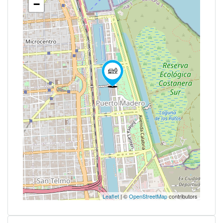
−
Leaflet
| ©
OpenStreetMap
contributors