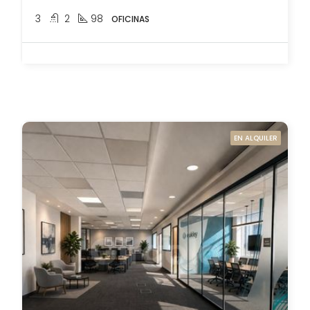
3
2
98
OFICINAS
EN ALQUILER