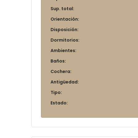
Sup. total:
Orientación:
Disposición:
Dormitorios:
Ambientes:
Baños:
Cochera:
Antigüedad:
Tipo:
Estado: