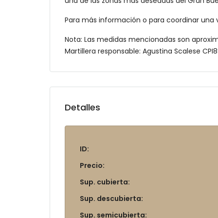
una de las zonas más deseadas del Gran Bue
Para más información o para coordinar una v
Nota: Las medidas mencionadas son aproxi
Martillera responsable: Agustina Scalese CP
Detalles
ID:
Precio:
Sup. cubierta:
Sup. descubierta:
Sup. semicubierta: