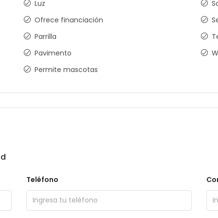
Luz
S
Ofrece financiación
S
Parrilla
T
Pavimento
W
Permite mascotas
ad
Teléfono
Cor