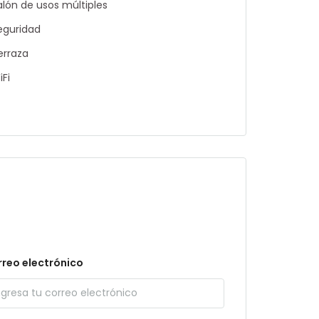
alón de usos múltiples
eguridad
erraza
iFi
reo electrónico