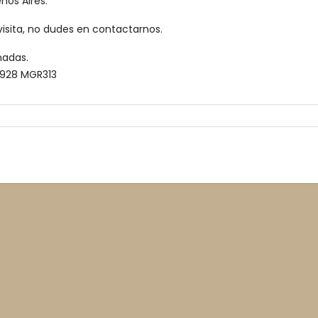
nos Aires.
isita, no dudes en contactarnos.
madas.
I8928 MGR313