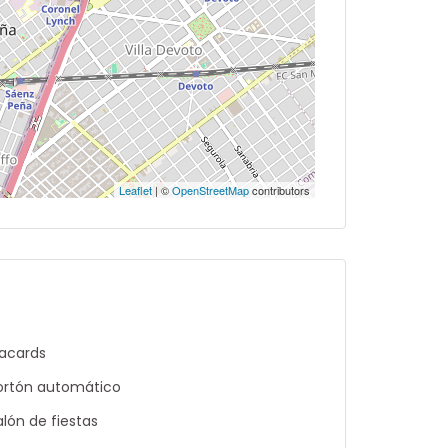
Leaflet
| ©
OpenStreetMap
contributors
lacards
ortón automático
alón de fiestas