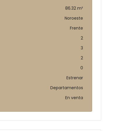
86.32 m²
Noroeste
Frente
2
3
2
0
Estrenar
Departamentos
En venta