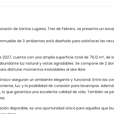
l corazón de Santos Lugares, Tres de Febrero, se presenta un 
 inmueble de 3 ambientes está diseñado para satisfacer las ne
 2027, cuenta con una amplia superficie total de 76.12 m², de lo
e abundante luz natural y vistas agradables. Se compone de 2 do
ara disfrutar momentos inolvidables al aire libre.
 Mónaco aseguran un ambiente elegante y funcional. Entre las 
riente, luz, y la posibilidad de conexión para lavarropas. Además
ad, lo que garantiza una excelente calidad de vida. También se p
as.
iación disponible, es una oportunidad única para aquellos que