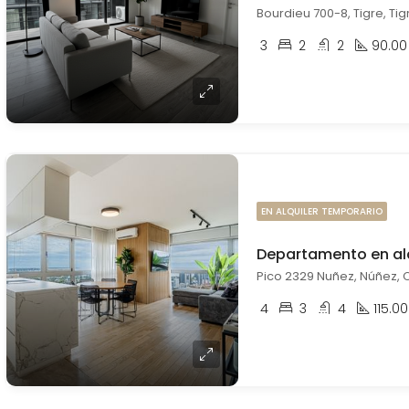
Bourdieu 700-8, Tigre, Tig
3
2
2
90.00
EN ALQUILER TEMPORARIO
Pico 2329 Nuñez, Núñez, C
4
3
4
115.00