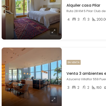
Alquiler casa Pilar
Ruta 28 KM 5 Pilar Club de 
4
3
3
200.0
EN VENTA
3
2
2
150