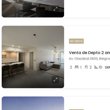
EN VENTA
Venta de Depto 2 a
Av. Olazábal 2600, Belgra
2
1
2
61
DE