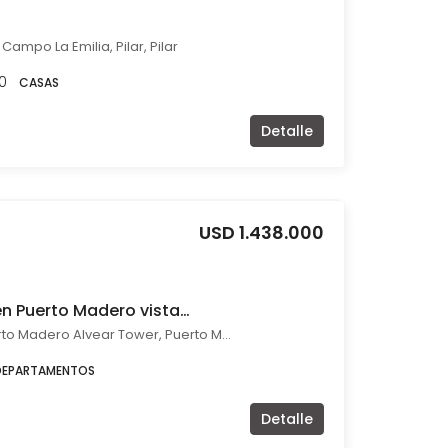
Campo La Emilia, Pilar, Pilar
0
CASAS
Detalle
USD 1.438.000
Venta 3 ambientes en Puerto Madero vista al rio con cochera
Azucena Villaflor 559 Puerto Madero Alvear Tower, Puerto Madero, Capital Federal
DEPARTAMENTOS
Detalle