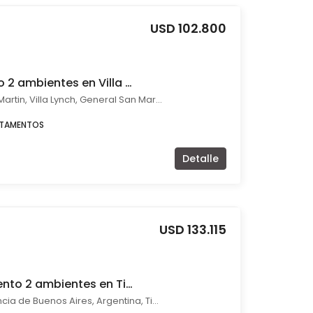
USD 102.800
Venta departamento 2 ambientes en Villa Lynch pileta parrilla balcón
Av 25 de Mayo 1216 - San Martin, Villa Lynch, General San Martín
RTAMENTOS
Detalle
USD 133.115
Venta de Departamento 2 ambientes en Tigre
Bourdieu 700, Tigre, Provincia de Buenos Aires, Argentina, Tigre, Tigre