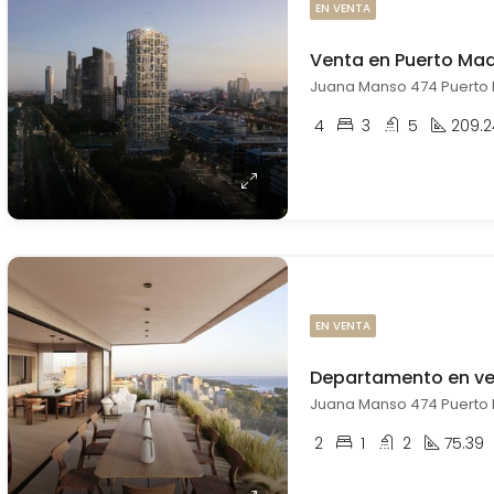
EN VENTA
4
3
5
209.2
EN VENTA
2
1
2
75.39