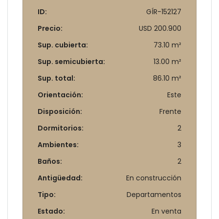
ID:
GÍR-152127
Precio:
USD 200.900
Sup. cubierta:
73.10 m²
Sup. semicubierta:
13.00 m²
Sup. total:
86.10 m²
Orientación:
Este
Disposición:
Frente
Dormitorios:
2
Ambientes:
3
Baños:
2
Antigüedad:
En construcción
Tipo:
Departamentos
Estado:
En venta