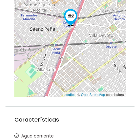
Leaflet
| ©
OpenStreetMap
contributors
Características
Agua corriente