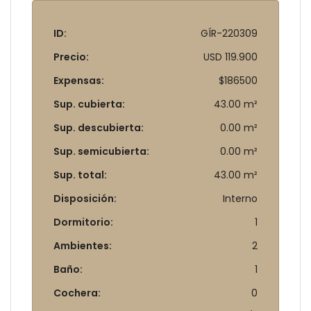
ID:
GÍR-220309
Precio:
USD 119.900
Expensas:
$186500
Sup. cubierta:
43.00 m²
Sup. descubierta:
0.00 m²
Sup. semicubierta:
0.00 m²
Sup. total:
43.00 m²
Disposición:
Interno
Dormitorio:
1
Ambientes:
2
Baño:
1
Cochera:
0