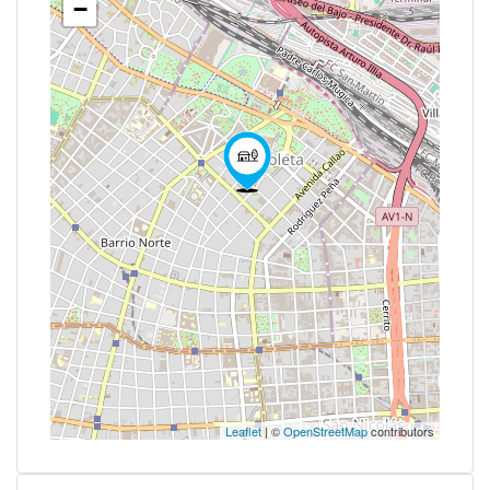
−
Leaflet
| ©
OpenStreetMap
contributors