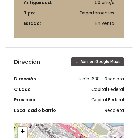
Antigüedad:
60 año/s
Tipo:
Departamentos
Estado:
En venta
Dirección
Abrir en Google Maps
Dirección
Junín 1638 - Recoleta
Ciudad
Capital Federal
Provincia
Capital Federal
Localidad o barrio
Recoleta
+