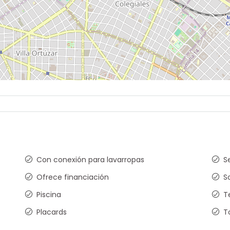
Con conexión para lavarropas
S
Ofrece financiación
S
Piscina
T
Placards
T