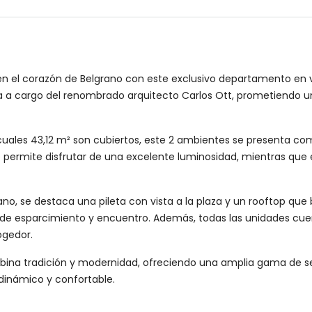
n el corazón de Belgrano con este exclusivo departamento en ve
a a cargo del renombrado arquitecto Carlos Ott, prometiendo u
s cuales 43,12 m² son cubiertos, este 2 ambientes se presenta c
te permite disfrutar de una excelente luminosidad, mientras que
ano, se destaca una pileta con vista a la plaza y un rooftop qu
 esparcimiento y encuentro. Además, todas las unidades cuen
ogedor.
ina tradición y modernidad, ofreciendo una amplia gama de ser
 dinámico y confortable.