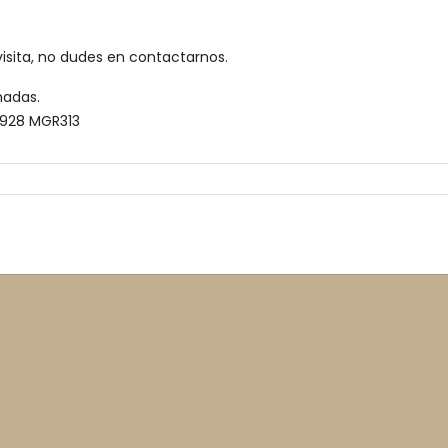
isita, no dudes en contactarnos.
madas.
I8928 MGR313