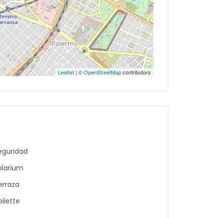
Leaflet
| ©
OpenStreetMap
contributors
eguridad
olarium
erraza
oilette