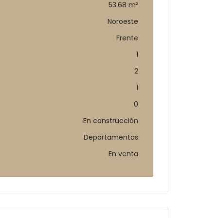
53.68 m²
Noroeste
Frente
1
2
1
0
En construcción
Departamentos
En venta