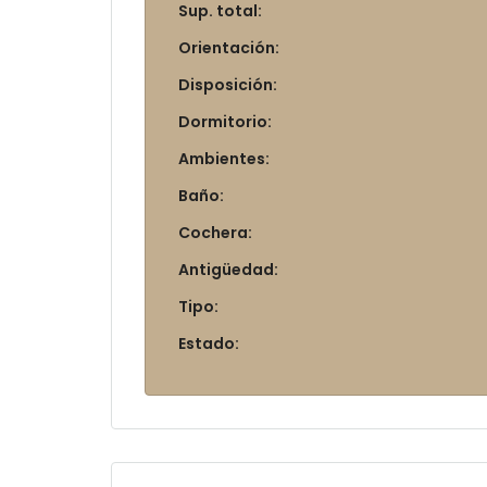
Sup. total:
Orientación:
Disposición:
Dormitorio:
Ambientes:
Baño:
Cochera:
Antigüedad:
Tipo:
Estado: