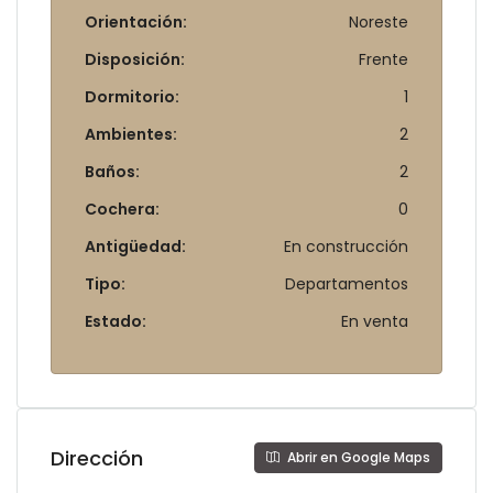
Orientación:
Noreste
Disposición:
Frente
Dormitorio:
1
Ambientes:
2
Baños:
2
Cochera:
0
Antigüedad:
En construcción
Tipo:
Departamentos
Estado:
En venta
Dirección
Abrir en Google Maps