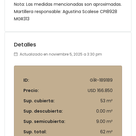
Nota: Las medidas mencionadas son aproximadas.
Martillera responsable: Agustina Scalese CPI8928
MGR313
Detalles
Actualizado en noviembre 5, 2025 a 3:30 pm
ID:
GÍR-189189
Precio:
USD 166.850
Sup. cubierta:
53 m²
Sup. descubierta:
0.00 m²
Sup. semicubierta:
9.00 m²
Sup. total:
62 m²