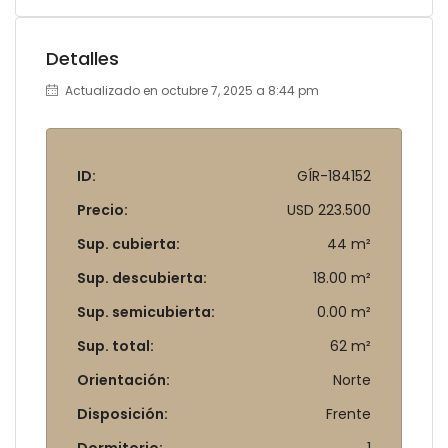
Detalles
Actualizado en octubre 7, 2025 a 8:44 pm
ID:
GÍR-184152
Precio:
USD 223.500
Sup. cubierta:
44 m²
Sup. descubierta:
18.00 m²
Sup. semicubierta:
0.00 m²
Sup. total:
62 m²
Orientación:
Norte
Disposición:
Frente