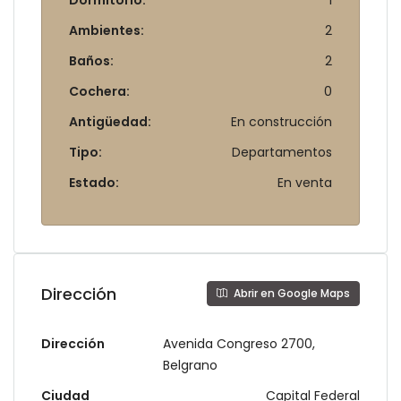
Dormitorio:
1
Ambientes:
2
Baños:
2
Cochera:
0
Antigüedad:
En construcción
Tipo:
Departamentos
Estado:
En venta
Dirección
Abrir en Google Maps
Dirección
Avenida Congreso 2700,
Belgrano
Ciudad
Capital Federal