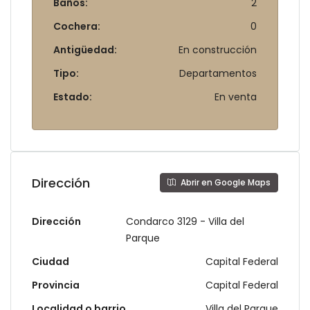
Baños:
2
Cochera:
0
Antigüedad:
En construcción
Tipo:
Departamentos
Estado:
En venta
Dirección
Abrir en Google Maps
Dirección
Condarco 3129 - Villa del
Parque
Ciudad
Capital Federal
Provincia
Capital Federal
Localidad o barrio
Villa del Parque