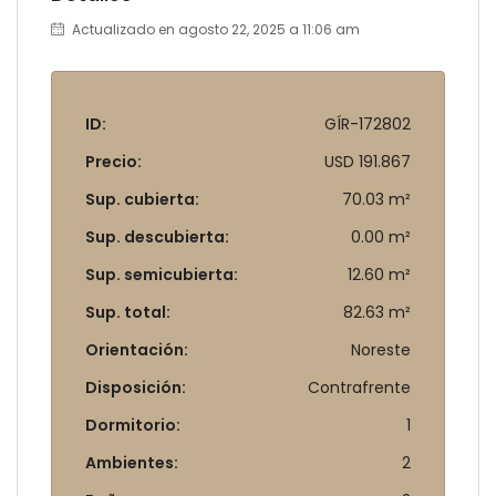
Actualizado en agosto 22, 2025 a 11:06 am
ID:
GÍR-172802
Precio:
USD 191.867
Sup. cubierta:
70.03 m²
Sup. descubierta:
0.00 m²
Sup. semicubierta:
12.60 m²
Sup. total:
82.63 m²
Orientación:
Noreste
Disposición:
Contrafrente
Dormitorio:
1
Ambientes:
2