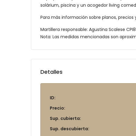
solárium, piscina y un acogedor living comed
Para más información sobre planos, precios 
Martillera responsable: Agustina Scalese CP
Nota: Las medidas mencionadas son aproxi
Detalles
ID:
Precio:
Sup. cubierta:
Sup. descubierta: