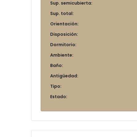
Sup. semicubierta:
Sup. total:
Orientación:
Disposición:
Dormitorio:
Ambiente:
Baño:
Antigüedad:
Tipo:
Estado: