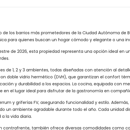
 uno de los barrios más prometedores de la Ciudad Autónoma de
ica para quienes buscan un hogar cómodo y elegante o una inve
tre de 2026, esta propiedad representa una opción ideal en u
rdes.
 de 1, 2 y 3 ambientes, todas diseñadas con atención al detalle 
on doble vidrio hermético (DVH), que garantizan el confort térm
ticación y durabilidad a los espacios. La cocina, equipada con m
te en el lugar ideal para disfrutar de la gastronomía en compañí
um y griferías FV, asegurando funcionalidad y estilo. Además, la 
tiendo un ambiente agradable durante todo el año. Cada unidad d
 la vida diaria.
n contrafrente, también ofrece diversas comodidades como conex