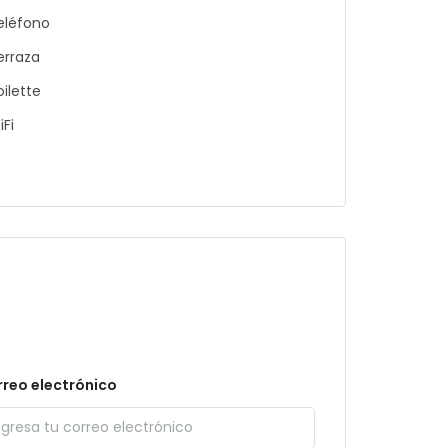
eléfono
erraza
oilette
iFi
reo electrónico