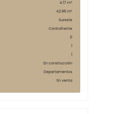
4.17 m²
42.96 m²
Sureste
Contrafrente
0
1
1
En construcción
Departamentos
En venta