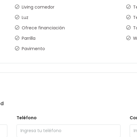
Living comedor
T
Luz
T
Ofrece financiación
T
Parrilla
W
Pavimento
ad
Teléfono
Cor