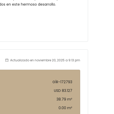
ados en este hermoso desarrollo.
Actualizado en noviembre 20, 2025 a 9:13 pm
GÍR-172793
USD 83.127
38.79 m²
0.00 m²