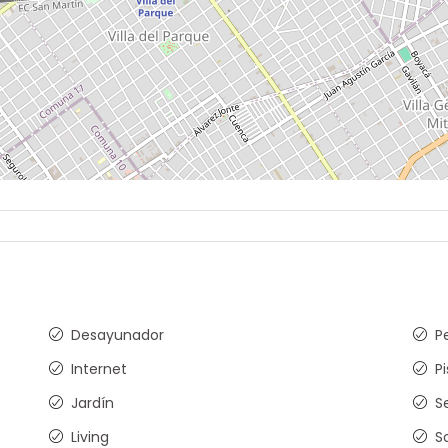
Desayunador
P
Internet
P
Jardín
S
Living
S