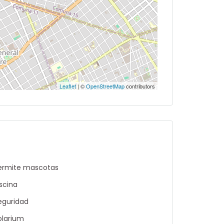
Leaflet
| ©
OpenStreetMap
contributors
ermite mascotas
iscina
eguridad
olarium