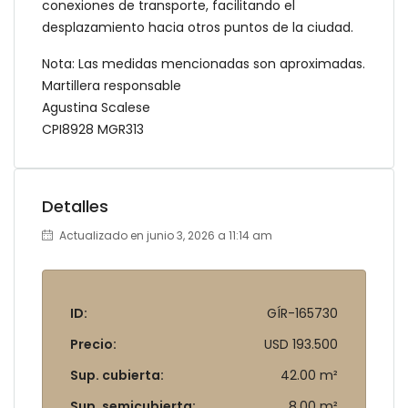
conexiones de transporte, facilitando el
desplazamiento hacia otros puntos de la ciudad.
Nota: Las medidas mencionadas son aproximadas.
Martillera responsable
Agustina Scalese
CPI8928 MGR313
Detalles
Actualizado en junio 3, 2026 a 11:14 am
ID:
GÍR-165730
Precio:
USD 193.500
Sup. cubierta:
42.00 m²
Sup. semicubierta:
8.00 m²