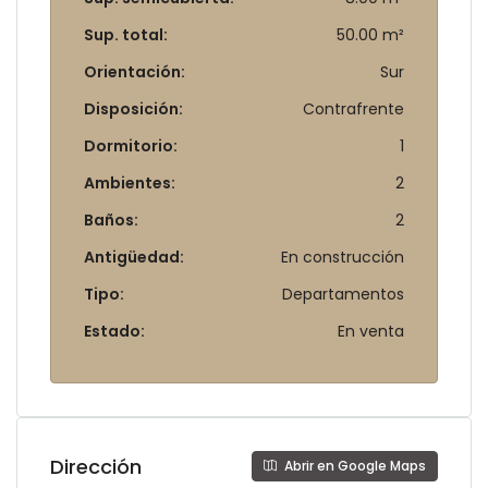
Sup. total:
50.00 m²
Orientación:
Sur
Disposición:
Contrafrente
Dormitorio:
1
Ambientes:
2
Baños:
2
Antigüedad:
En construcción
Tipo:
Departamentos
Estado:
En venta
Dirección
Abrir en Google Maps