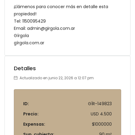
¡Llámenos para conocer más en detalle esta
propiedad!
Tel: 1150095429
Email: admin@girgola.com.ar
Gírgola
gírgola.com.ar
Detalles
Actualizado en junio 22, 2026 a 12:07 pm
ID:
GÍR-149823
Precio:
USD 4.500
Expensas:
$1000000
Sup. cubierta:
90 m²