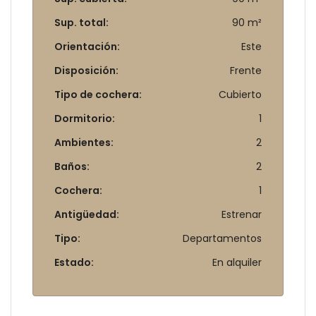
Sup. total:
90 m²
Orientación:
Este
Disposición:
Frente
Tipo de cochera:
Cubierto
Dormitorio:
1
Ambientes:
2
Baños:
2
Cochera:
1
Antigüedad:
Estrenar
Tipo:
Departamentos
Estado:
En alquiler