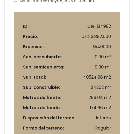
Actualizado en mayo 6, 2026 a 10:20 am
ID:
GÍR-134982
Precio:
USD 3.882.000
Expensas:
$540000
Sup. descubierta:
0.00 m²
Sup. semicubierta:
0.00 m²
Sup. total:
48524.96 m2
Sup. construible:
24262 m²
Metros de frente:
286.04 m2
Metros de fondo:
174.66 m2
Disposición del terreno:
Interno
Forma del terreno:
Regular