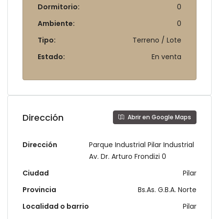
Dormitorio:
0
Ambiente:
0
Tipo:
Terreno / Lote
Estado:
En venta
Dirección
Abrir en Google Maps
Dirección
Parque Industrial Pilar Industrial
Av. Dr. Arturo Frondizi 0
Ciudad
Pilar
Provincia
Bs.As. G.B.A. Norte
Localidad o barrio
Pilar