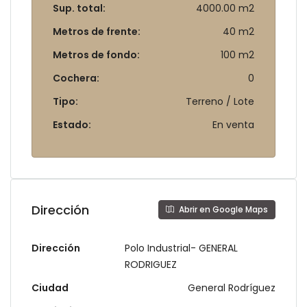
Sup. total:
4000.00 m2
Metros de frente:
40 m2
Metros de fondo:
100 m2
Cochera:
0
Tipo:
Terreno / Lote
Estado:
En venta
Dirección
Abrir en Google Maps
Dirección
Polo Industrial- GENERAL
RODRIGUEZ
Ciudad
General Rodríguez