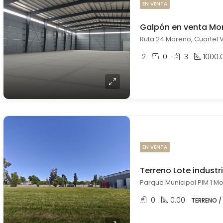
EN VENTA
Galpón en venta Mo
Ruta 24 Moreno, Cuartel 
2
0
3
1000.
EN VENTA
Terreno Lote industr
Parque Municipal PIM 1 M
0
0.00
TERRENO /