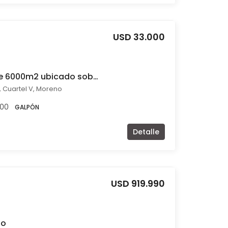
USD 33.000
Galpón en alquiler de 6000m2 ubicado sobre Ruta 24
, Cuartel V, Moreno
.00
GALPÓN
Detalle
USD 919.990
no