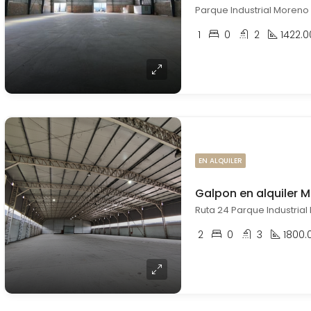
Parque Industrial Moreno 
1
0
2
1422.0
EN ALQUILER
Galpon en alquiler 
Ruta 24 Parque Industrial
2
0
3
1800.