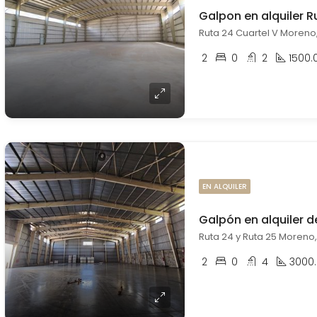
Galpon en alquiler R
Ruta 24 Cuartel V Moreno
2
0
2
1500.
EN ALQUILER
Galpón en alquiler
Ruta 24 y Ruta 25 Moreno,
2
0
4
3000