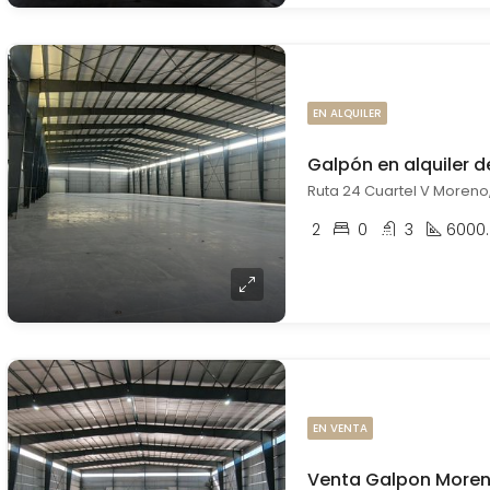
EN ALQUILER
Ruta 24 Cuartel V Moreno
2
0
3
6000
EN VENTA
Venta Galpon More