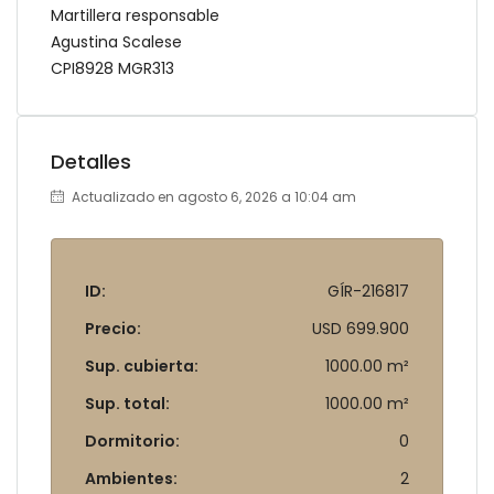
Martillera responsable
Agustina Scalese
CPI8928 MGR313
Detalles
Actualizado en agosto 6, 2026 a 10:04 am
ID:
GÍR-216817
Precio:
USD 699.900
Sup. cubierta:
1000.00 m²
Sup. total:
1000.00 m²
Dormitorio:
0
Ambientes:
2