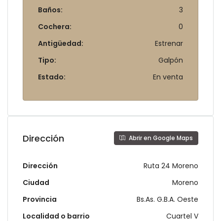
Baños:
3
Cochera:
0
Antigüedad:
Estrenar
Tipo:
Galpón
Estado:
En venta
Dirección
Abrir en Google Maps
Dirección
Ruta 24 Moreno
Ciudad
Moreno
Provincia
Bs.As. G.B.A. Oeste
Localidad o barrio
Cuartel V