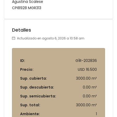
Agustina Scalese
CPI8928 MGR313
Detalles
Actualizado en agosto 6, 2026 a 10:58 am
ID:
GÍR-202836
Precio:
USD 16.500
Sup. cubierta:
3000.00 m²
Sup. descubierta:
0.00 m²
Sup. semicubierta:
0.00 m²
Sup. total:
3000.00 m²
Ambiente:
1