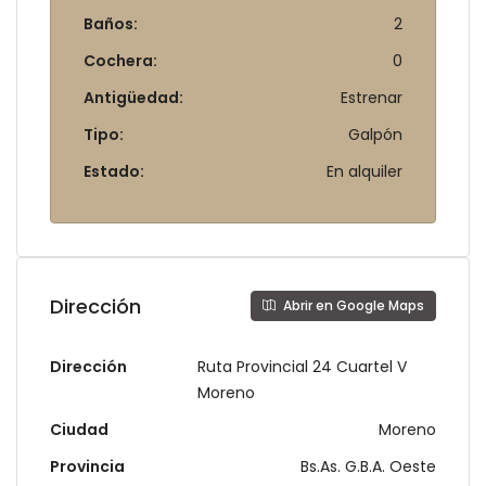
Baños:
2
Cochera:
0
Antigüedad:
Estrenar
Tipo:
Galpón
Estado:
En alquiler
Dirección
Abrir en Google Maps
Dirección
Ruta Provincial 24 Cuartel V
Moreno
Ciudad
Moreno
Provincia
Bs.As. G.B.A. Oeste