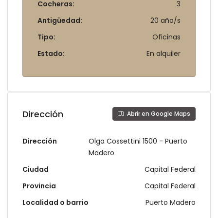
Cocheras:
3
Antigüedad:
20 año/s
Tipo:
Oficinas
Estado:
En alquiler
Dirección
Abrir en Google Maps
Dirección
Olga Cossettini 1500 - Puerto
Madero
Ciudad
Capital Federal
Provincia
Capital Federal
Localidad o barrio
Puerto Madero