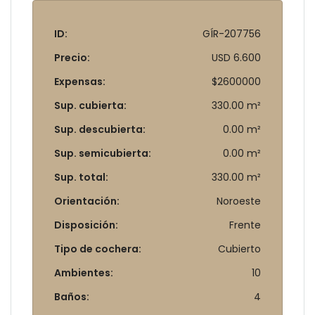
ID:
GÍR-207756
Precio:
USD 6.600
Expensas:
$2600000
Sup. cubierta:
330.00 m²
Sup. descubierta:
0.00 m²
Sup. semicubierta:
0.00 m²
Sup. total:
330.00 m²
Orientación:
Noroeste
Disposición:
Frente
Tipo de cochera:
Cubierto
Ambientes:
10
Baños:
4