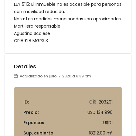
LEY 5115: El inmueble no es accesible para personas
con movilidad reducida.
Nota: Las medidas mencionadas son aproximadas.
Martillera responsable
Agustina Scalese
CPI8928 MGR313
Detalles
Actualizado en julio 17, 2026 a 8:39 pm
ID:
GÍR-203291
Precio:
USD 134.990
Expensas:
U$D1
Sup. cubierta:
18212.00 m²