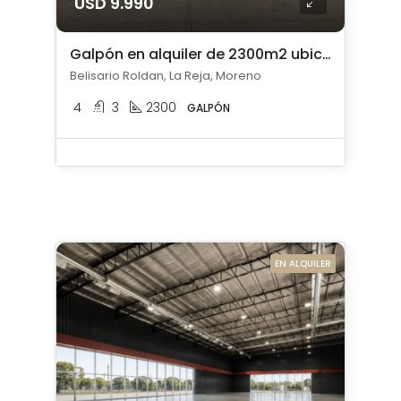
USD 9.990
Galpón en alquiler de 2300m2 ubicado en La Reja
Belisario Roldan, La Reja, Moreno
4
3
2300
GALPÓN
EN ALQUILER