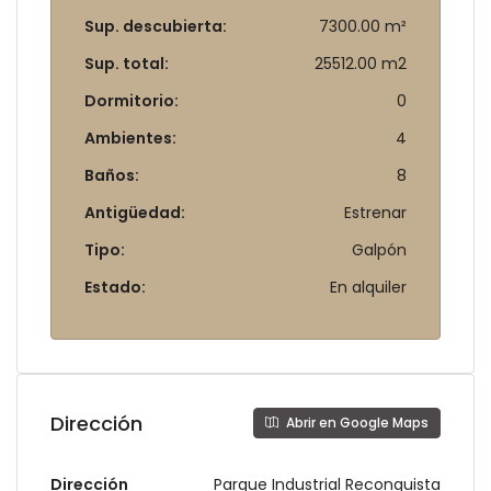
Sup. descubierta:
7300.00 m²
Sup. total:
25512.00 m2
Dormitorio:
0
Ambientes:
4
Baños:
8
Antigüedad:
Estrenar
Tipo:
Galpón
Estado:
En alquiler
Dirección
Abrir en Google Maps
Dirección
Parque Industrial Reconquista