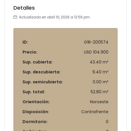
Detalles
Actualizado en abril 10, 2026 a 12:56 pm
ID:
GÍR-200574
Precio:
USD 104.900
Sup. cubierta:
43.40 m²
Sup. descubierta:
9.40 m²
Sup. semicubierta:
0.00 m²
Sup. total:
52.80 m²
Orientación:
Noroeste
Disposición:
Contrafrente
Dormitorio:
0