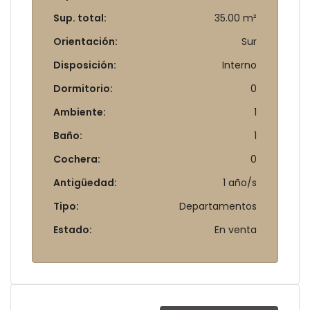
Sup. total:
35.00 m²
Orientación:
Sur
Disposición:
Interno
Dormitorio:
0
Ambiente:
1
Baño:
1
Cochera:
0
Antigüedad:
1 año/s
Tipo:
Departamentos
Estado:
En venta