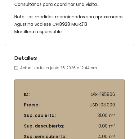
Consultanos para coordinar una visita.
Nota: Las medidas mencionadas son aproximadas.
Agustina Scalese CPI8928 MGR313
Martillera responsable
Detalles
Actualizado en junio 25, 2026 a 12:44 pm
ID:
GÍR-195806
Precio:
USD 103.000
Sup. cubierta:
31.00 m²
Sup. descubierta:
0.00 m²
Sup. semicubierta:
4.00 m²