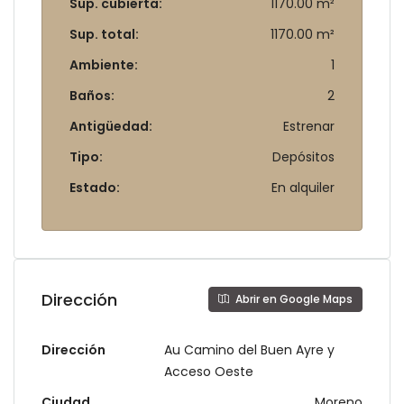
Sup. cubierta:
1170.00 m²
Sup. total:
1170.00 m²
Ambiente:
1
Baños:
2
Antigüedad:
Estrenar
Tipo:
Depósitos
Estado:
En alquiler
Dirección
Abrir en Google Maps
Dirección
Au Camino del Buen Ayre y
Acceso Oeste
Ciudad
Moreno