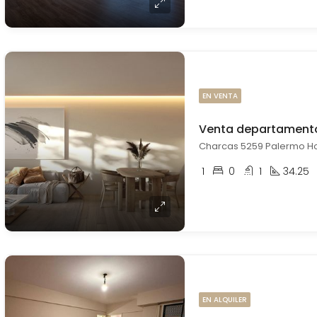
EN VENTA
1
0
1
34.25
EN ALQUILER