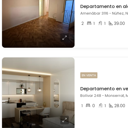
Departamento en alq
Amenábar 3116 - Núñez, N
2
1
1
39.00
EN VENTA
Bolívar 248 - Monserrat, 
1
0
1
28.00