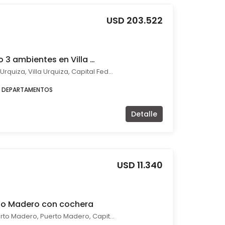
USD 203.522
Venta departamento 3 ambientes en Villa Urquiza con balcón a estrenar
Félix O. Foullier 5831 - Villa Urquiza, Villa Urquiza, Capital Federal
DEPARTAMENTOS
Detalle
USD 11.340
erto Madero con cochera
Olga Cossettini 1500 - Puerto Madero, Puerto Madero, Capital Federal