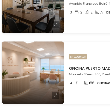
3
2
2
77
D
EN ALQUILER
4
1
186
OFICINA