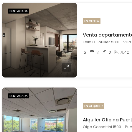
DESTACADA
EN VENTA
3
2
2
71.40
DESTACADA
EN ALQUILER
Alquiler Oficina Pu