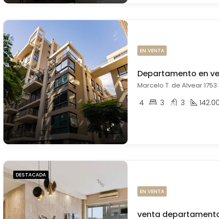
EN VENTA
Marcelo T. de Alvear 1753
4
3
3
142.0
DESTACADA
EN VENTA