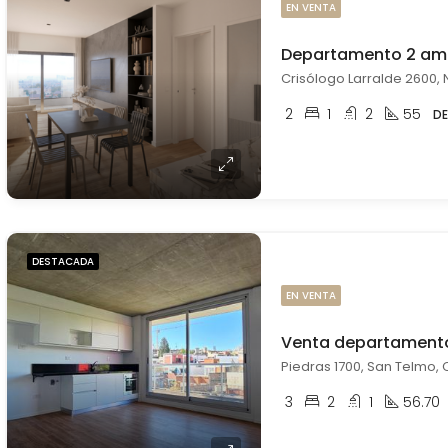
EN VENTA
Crisólogo Larralde 2600, 
2
1
2
55
D
DESTACADA
EN VENTA
Piedras 1700, San Telmo, 
3
2
1
56.70