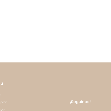
nú
o
¡Seguinos!
prar
ilar