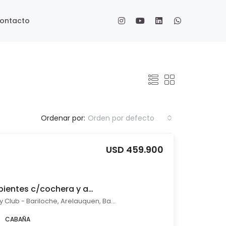
ontacto
Ordenar por:
Orden por defecto
USD 459.900
Venta cabaña 4 ambientes c/cochera y amenitites Arelauquen Bariloche
Arelauquen Golf & Country Club - Bariloche, Arelauquen, Bariloche
CABAÑA