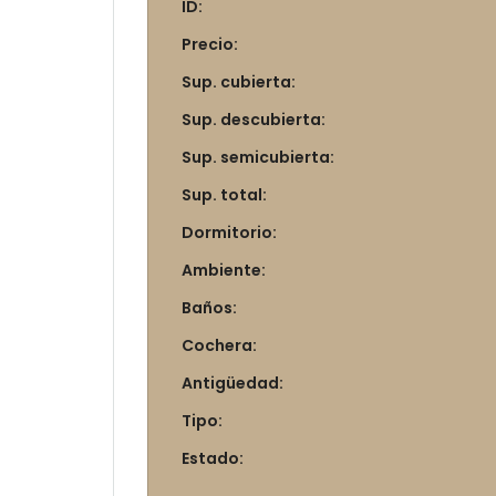
ID:
Precio:
Sup. cubierta:
Sup. descubierta:
Sup. semicubierta:
Sup. total:
Dormitorio:
Ambiente:
Baños:
Cochera:
Antigüedad:
Tipo:
Estado: