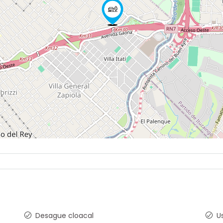
Desague cloacal
U