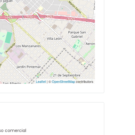
Leaflet
| ©
OpenStreetMap
contributors
so comercial