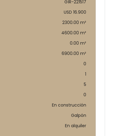
GÍR-221517
USD 16.900
2300.00 m²
4600.00 m²
0.00 m²
6900.00 m²
0
1
5
0
En construcción
Galpón
En alquiler