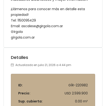
¡Llámenos para conocer más en detalle esta
propiedad!
Tel: 1150095429
Email: ascalese@girgola.com.ar
Gírgola
gírgola.com.ar
Detalles
Actualizado en julio 21, 2026 a 4:44 pm
ID:
GÍR-220982
Precio:
USD 2.599.900
Sup. cubierta:
0.00 m²