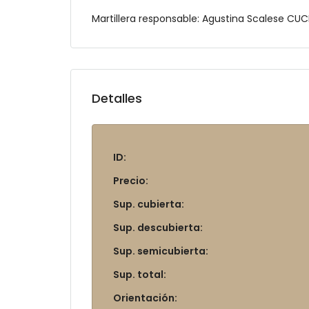
Martillera responsable: Agustina Scalese CU
Detalles
ID:
Precio:
Sup. cubierta:
Sup. descubierta:
Sup. semicubierta:
Sup. total:
Orientación: