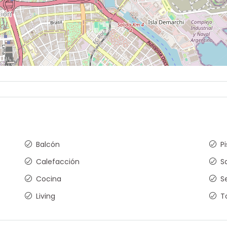
Balcón
P
Calefacción
S
Cocina
S
Living
T