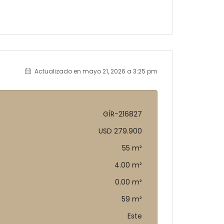
Actualizado en mayo 21, 2026 a 3:25 pm
GÍR-216827
USD 279.900
55 m²
4.00 m²
0.00 m²
59 m²
Este