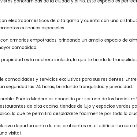
istas panorámicas de la ciudad y el río. Este espacio es perfecto
a con electrodomésticos de alta gama y cuenta con una distribuc
omentos culinarios especiales.
nta con armarios empotrados, brindando un amplio espacio de 
a mayor comodidad.
ropiedad es la cochera incluida, lo que te brinda la tranquilid
 comodidades y servicios exclusivos para sus residentes. Entre el
n seguridad las 24 horas, brindando tranquilidad y privacidad.
rable. Puerto Madero es conocido por ser uno de los barrios m
taurantes de alta cocina, tiendas de lujo y espacios verdes para
ico, lo que te permitirá desplazarte fácilmente por toda la ciu
exclusivo departamento de dos ambientes en el edificio Lumier
na visita!