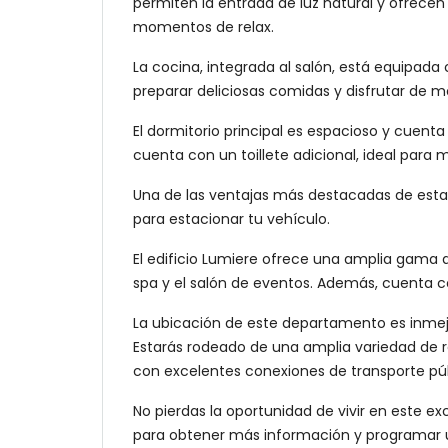
permiten la entrada de luz natural y ofrecen v
momentos de relax.
La cocina, integrada al salón, está equipad
preparar deliciosas comidas y disfrutar de m
El dormitorio principal es espacioso y cue
cuenta con un toillete adicional, ideal par
Una de las ventajas más destacadas de esta p
para estacionar tu vehículo.
El edificio Lumiere ofrece una amplia gama de
spa y el salón de eventos. Además, cuenta co
La ubicación de este departamento es inmejo
Estarás rodeado de una amplia variedad de res
con excelentes conexiones de transporte públ
No pierdas la oportunidad de vivir en este 
para obtener más información y programar u