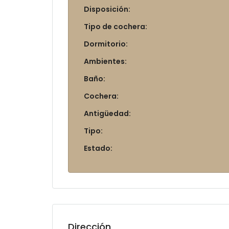
Disposición:
Tipo de cochera:
Dormitorio:
Ambientes:
Baño:
Cochera:
Antigüedad:
Tipo:
Estado:
Dirección