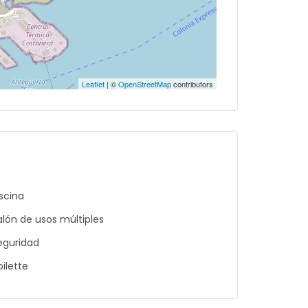
Leaflet
| ©
OpenStreetMap
contributors
iscina
alón de usos múltiples
eguridad
oilette