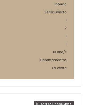
Interno
Semicubierto
1
2
1
1
10 año/s
Departamentos
En venta
Abrir en Google Maps