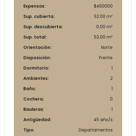
Expensas:
$450000
Sup. cubierta:
52.00 m²
Sup. descubierta:
0.00 m²
Sup. total:
52.00 m²
Orientación:
Norte
Disposición:
Frente
Dormitorio:
1
Ambientes:
2
Baño:
1
Cochera:
0
Bauleras:
1
Antigüedad:
45 año/s
Tipo:
Departamentos