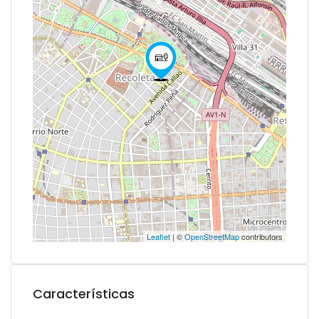
Leaflet
| ©
OpenStreetMap
contributors
Características