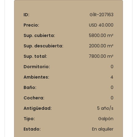
ID:
GÍR-207163
Precio:
USD 40.000
Sup. cubierta:
5800.00 m²
Sup. descubierta:
2000.00 m²
Sup. total:
7800.00 m²
Dormitorio:
0
Ambientes:
4
Baño:
0
Cochera:
0
Antigüedad:
5 año/s
Tipo:
Galpón
Estado:
En alquiler