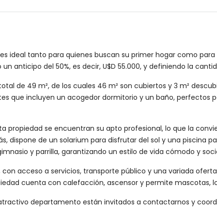
 es ideal tanto para quienes buscan su primer hogar como para
 un anticipo del 50%, es decir, U$D 55.000, y definiendo la can
otal de 49 m², de los cuales 46 m² son cubiertos y 3 m² descubi
s que incluyen un acogedor dormitorio y un baño, perfectos para
ta propiedad se encuentran su apto profesional, lo que la convi
 dispone de un solarium para disfrutar del sol y una piscina par
gimnasio y parrilla, garantizando un estilo de vida cómodo y socia
, con acceso a servicios, transporte público y una variada ofer
opiedad cuenta con calefacción, ascensor y permite mascotas, l
tractivo departamento están invitados a contactarnos y coordin