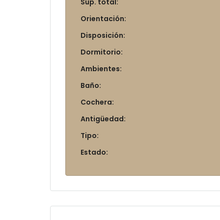
Sup. total:
Orientación:
Disposición:
Dormitorio:
Ambientes:
Baño:
Cochera:
Antigüedad:
Tipo:
Estado: