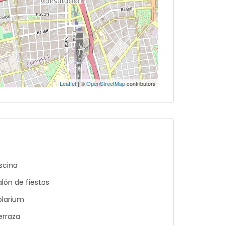
Leaflet
| ©
OpenStreetMap
contributors
iscina
alón de fiestas
olarium
erraza