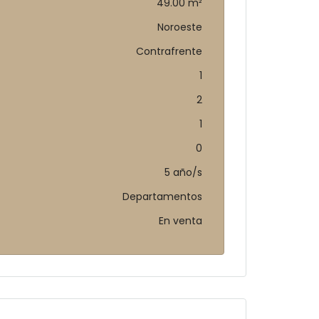
49.00 m²
Noroeste
Contrafrente
1
2
1
0
5 año/s
Departamentos
En venta