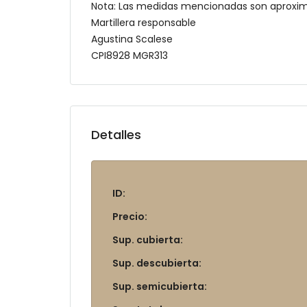
Nota: Las medidas mencionadas son aproxi
Martillera responsable
Agustina Scalese
CPI8928 MGR313
Detalles
ID:
Precio:
Sup. cubierta:
Sup. descubierta:
Sup. semicubierta: