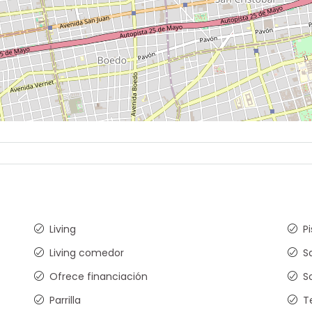
Living
P
Living comedor
S
Ofrece financiación
S
Parrilla
T