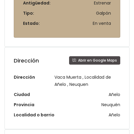
Antigüedad:
Estrenar
Tipo:
Galpón
Estado:
En venta
Dirección
Abrir en Google Maps
Dirección
Vaca Muerta , Localidad de
Añelo , Neuquen
Ciudad
Añelo
Provincia
Neuquén
Localidad o barrio
Añelo