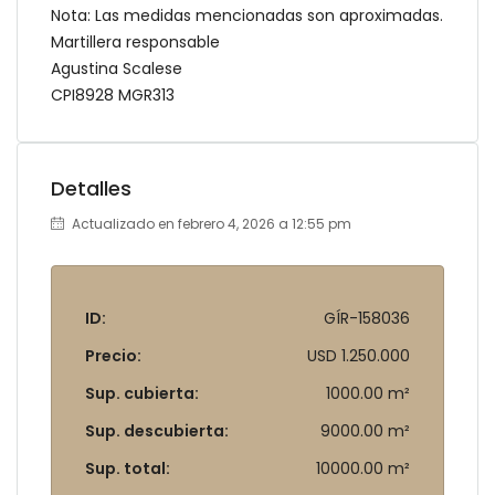
Nota: Las medidas mencionadas son aproximadas.
Martillera responsable
Agustina Scalese
CPI8928 MGR313
Detalles
Actualizado en febrero 4, 2026 a 12:55 pm
ID:
GÍR-158036
Precio:
USD 1.250.000
Sup. cubierta:
1000.00 m²
Sup. descubierta:
9000.00 m²
Sup. total:
10000.00 m²