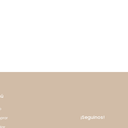
nú
o
¡Seguinos!
prar
ilar