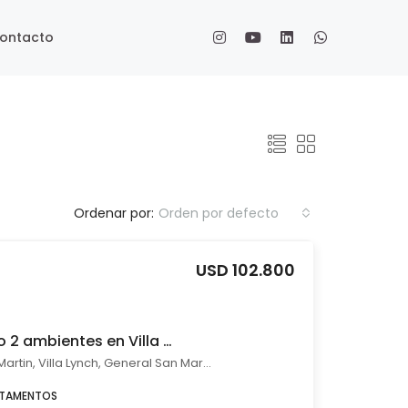
ontacto
Ordenar por:
Orden por defecto
USD 102.800
Venta departamento 2 ambientes en Villa Lynch pileta parrilla balcón
Av 25 de Mayo 1216 - San Martin, Villa Lynch, General San Martín
RTAMENTOS