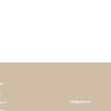
nú
o
¡Seguinos!
prar
ilar