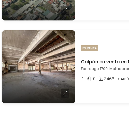
EN VENTA
Galpón en venta en
Fonrouge 1700, Mataderos
1
0
3465
GALP