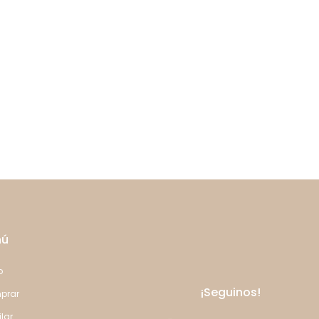
nú
o
¡Seguinos!
prar
ilar