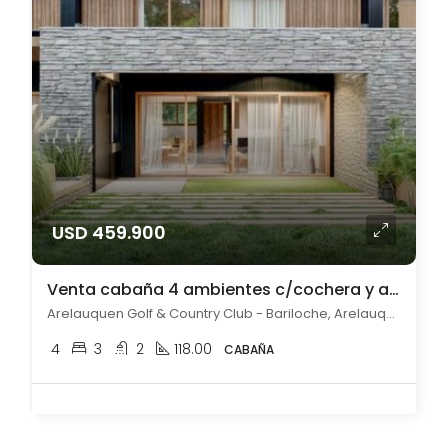
USD 459.900
Venta cabaña 4 ambientes c/cochera y amenitites Arelauquen Bariloche
Arelauquen Golf & Country Club - Bariloche, Arelauquen, Bariloche
4
3
2
118.00
CABAÑA