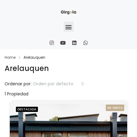
Home
Arelauquen
Arelauquen
Ordenar por:
Orden por defecto
1 Propiedad
EN VENTA
DESTACADA